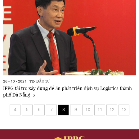
TIN ĐẦU TƯ
26 - 10 - 2021 |
IPPG tài trợ xây dựng đề án phát triển dịch vụ Logistics thành
phố Đà Nẵng
4
5
6
7
8
9
10
11
12
13