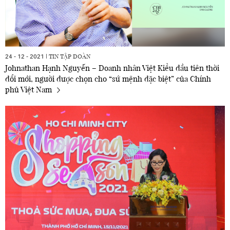
TIN TẬP ĐOÀN
24 - 12 - 2021 |
Johnathan Hạnh Nguyễn – Doanh nhân Việt Kiều đầu tiên thời
đổi mới, người được chọn cho “sứ mệnh đặc biệt” của Chính
phủ Việt Nam