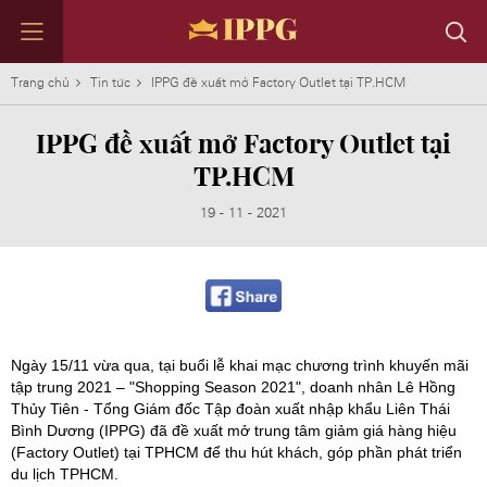
Trang chủ
Tin tức
IPPG đề xuất mở Factory Outlet tại TP.HCM
IPPG đề xuất mở Factory Outlet tại
TP.HCM
TẬP ĐOÀN
KINH DOANH
TIN TỨC
NHÂN TÀI
ĐỐI TÁC
LIÊN HỆ
19 - 11 - 2021
Định hướng phát triển IPPG
DAFC
Tin nổi bật
Làm việc cùng Chúng tôi
Những con số ấn tượng
Liên hệ với chúng tôi
Thành tựu
ACFC & CMFC
Tin theo lĩnh vực
Môi trường làm việc
Thông điệp từ Chủ tịch
Liên hệ các Bộ phận Kinh Doanh
Lịch sử phát triển
IPP F&B
Nhân tài của chúng tôi
Tin tức đầu tư
Tập đoàn qua những con số
IPP Travel Retail
Trở thành đối tác
Hội đồng quản trị
IPP Media
Tham gia danh mục đầu tư
IPP Galleria
Ngày 15/11 vừa qua, tại buổi lễ khai mạc chương trình khuyến mãi
IPP Supply Chain
tập trung 2021 – "Shopping Season 2021", doanh nhân Lê Hồng
IPP Leaf
Thủy Tiên - Tổng Giám đốc Tập đoàn xuất nhập khẩu Liên Thái
IPP Spirits
Bình Dương (IPPG) đã đề xuất mở trung tâm giảm giá hàng hiệu
IPP Technology
(Factory Outlet) tại TPHCM để thu hút khách, góp phần phát triển
Tất cả các nhãn hiệu
du lịch TPHCM.