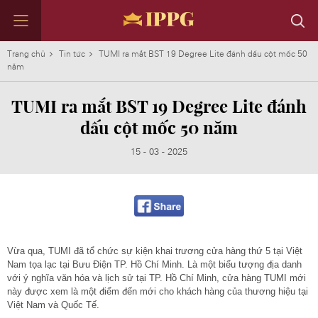
Trang chủ
Tin tức
TUMI ra mắt BST 19 Degree Lite đánh dấu cột mốc 50
năm
TUMI ra mắt BST 19 Degree Lite đánh
TẬP ĐOÀN
KINH DOANH
TIN TỨC
NHÂN TÀI
ĐỐI TÁC
LIÊN HỆ
dấu cột mốc 50 năm
Định hướng phát triển IPPG
DAFC
Tin nổi bật
Làm việc cùng Chúng tôi
Những con số ấn tượng
Liên hệ với chúng tôi
15 - 03 - 2025
Thành tựu
ACFC & CMFC
Tin theo lĩnh vực
Môi trường làm việc
Thông điệp từ Chủ tịch
Liên hệ các Bộ phận Kinh Doanh
Lịch sử phát triển
IPP F&B
Nhân tài của chúng tôi
Tin tức đầu tư
Tập đoàn qua những con số
IPP Travel Retail
Trở thành đối tác
Hội đồng quản trị
IPP Media
Tham gia danh mục đầu tư
IPP Galleria
IPP Supply Chain
Vừa qua, TUMI đã tổ chức sự kiện khai trương cửa hàng thứ 5 tại Việt
IPP Leaf
Nam tọa lạc tại Bưu Điện TP. Hồ Chí Minh. Là một biểu tượng địa danh
IPP Spirits
với ý nghĩa văn hóa và lịch sử tại TP. Hồ Chí Minh, cửa hàng TUMI mới
IPP Technology
này được xem là một điểm đến mới cho khách hàng của thương hiệu tại
Tất cả các nhãn hiệu
Việt Nam và Quốc Tế.