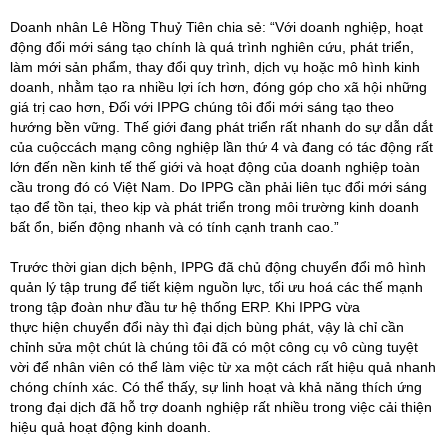
Doanh nhân Lê Hồng Thuỷ Tiên chia sẻ: “Với doanh nghiệp, hoạt
động đổi mới sáng tạo chính là quá trình nghiên cứu, phát triển,
làm mới sản phẩm, thay đổi quy trình, dịch vụ hoặc mô hình kinh
doanh, nhằm tạo ra nhiều lợi ích hơn, đóng góp cho xã hội những
giá trị cao hơn, Đối với IPPG chúng tôi đổi mới sáng tạo theo
hướng bền vững. Thế giới đang phát triển rất nhanh do sự dẫn dắt
của cuộccách mạng công nghiệp lần thứ 4 và đang có tác động rất
lớn đến nền kinh tế thế giới và hoạt động của doanh nghiệp toàn
cầu trong đó có Việt Nam. Do IPPG cần phải liên tục đổi mới sáng
tạo để tồn tại, theo kịp và phát triển trong môi trường kinh doanh
bất ổn, biến động nhanh và có tính cạnh tranh cao.”
Trước thời gian dịch bệnh, IPPG đã chủ động chuyển đổi mô hình
quản lý tập trung để tiết kiệm nguồn lực, tối ưu hoá các thế mạnh
trong tập đoàn như đầu tư hệ thống ERP. Khi IPPG vừa
thực hiện chuyển đổi này thì đại dịch bùng phát, vậy là chỉ cần
chỉnh sửa một chút là chúng tôi đã có một công cụ vô cùng tuyệt
vời để nhân viên có thể làm việc từ xa một cách rất hiệu quả nhanh
chóng chính xác. Có thể thấy, sự linh hoạt và khả năng thích ứng
trong đại dịch đã hỗ trợ doanh nghiệp rất nhiều trong việc cải thiện
hiệu quả hoạt động kinh doanh.