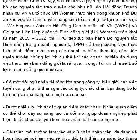
tại Việt Nam. Chính vì vậy, sau khi IPPG quyết định ký cam kết ủng
hộ các nguyên tắc trao quyền cho phụ nữ, do Hội đồng Doanh
nhân nữ VN và tổ chức UN Women thực hiện trong khuôn khổ Dự
án khu vực về Tăng quyền năng kinh tế của phụ nữ tại nơi làm việc
– We Empower Asia do Hội đồng Doanh nhân nữ VN (VWEC) và
Cơ quan Liên Hợp quốc về Bình đẳng giới (UN Women) triển khai
từ năm 2019 – 2022, thì IPPG tiếp tục ban hành Bộ nguyên tắc
Bình đẳng trong doanh nghiệp tại IPPG để tăng cường việc thực
hiện bình đẳng giới trong các doanh nghiệp, theo tôi, công tác
tuyên truyền những lợi ích cụ thể khi các doanh nghiệp áp dụng
việc thực hiện bình đẳng giới là rất quan trọng. Tôi xin chia sẻ 1 số
lợi ích bình đẳng giới như sau:
- Có một đội ngũ nhân tài rộng lớn trong công ty. Nếu giới hạn việc
tuyển dụng phụ nữ tham gia vào công ty, chắc chắn bạn đang bỏ lỡ
tài năng và khả năng của một nửa dân số.
- Được nhiều lợi ích từ các quan điểm khác nhau: Nhiều quan điểm
có thể khơi dậy sự sáng tạo và đổi mới, giúp doanh nghiệp phát
hiện, khắc phục các yếu kém hoặc nắm bắt các cơ hội mới.
- Cải thiện môi trường làm việc và giữ chân nhân viên: đa dạng và
hòa nhập tại nơi làm việc sẽ thúc đẩy tinh thần, sự sáng tạo thăng