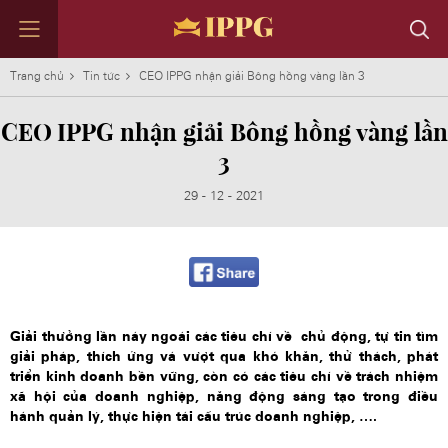
Trang chủ
Tin tức
CEO IPPG nhận giải Bông hồng vàng lần 3
CEO IPPG nhận giải Bông hồng vàng lần
3
TẬP ĐOÀN
KINH DOANH
TIN TỨC
NHÂN TÀI
ĐỐI TÁC
LIÊN HỆ
29 - 12 - 2021
Định hướng phát triển IPPG
DAFC
Tin nổi bật
Làm việc cùng Chúng tôi
Những con số ấn tượng
Liên hệ với chúng tôi
Thành tựu
ACFC & CMFC
Tin theo lĩnh vực
Môi trường làm việc
Thông điệp từ Chủ tịch
Liên hệ các Bộ phận Kinh Doanh
Lịch sử phát triển
IPP F&B
Nhân tài của chúng tôi
Tin tức đầu tư
Tập đoàn qua những con số
IPP Travel Retail
Trở thành đối tác
Hội đồng quản trị
IPP Media
Tham gia danh mục đầu tư
IPP Galleria
Giải thưởng lần này ngoài các tiêu chí về chủ động, tự tin tìm
IPP Supply Chain
giải pháp, thích ứng và vượt qua khó khăn, thử thách, phát
IPP Leaf
triển kinh doanh bền vững, còn có các tiêu chí về trách nhiệm
IPP Spirits
xã hội của doanh nghiệp, năng động sáng tạo trong điều
IPP Technology
hành quản lý, thực hiện tái cấu trúc doanh nghiệp, ….
Tất cả các nhãn hiệu