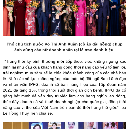
Phó chủ tịch nước Võ Thị Ánh Xuân (cô áo dài hồng) chụp
ảnh cùng các nữ doanh nhân tại lễ trao danh hiệu.
“Trong thời kỳ bình thường mới tiếp theo, việc không ngừng xác
định lại nhu cầu của khách hàng đồng thời nâng cao yếu tố tiện lợi,
trải nghiệm mua sắm sẽ là chìa khóa thành công của các nhà bán
lẻ. Nhờ các nỗ lực không ngừng của toàn bộ đội ngũ Ban Lãnh đạo
và nhân viên IPPG, doanh số bán hàng hiệu của Tập đoàn năm
2021 đã tăng 15% trong thời suốt thời gian dịch bệnh. IPPG đã cố
gắng hết mình để vẫn duy trì việc làm cho hàng nghìn lao động,
thúc đẩy doanh số và thuế doanh nghiệp cho quốc gia, đồng thời
nâng cao vị thế của Việt Nam trên bản đồ thời trang thế giới.”- bà
Lê Hồng Thủy Tiên chia sẻ.