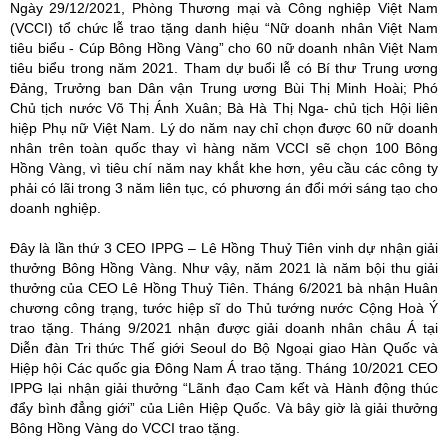
Ngày 29/12/2021, Phòng Thương mại và Công nghiệp Việt Nam
(VCCI) tổ chức lễ trao tặng danh hiệu “Nữ doanh nhân Việt Nam
tiêu biểu - Cúp Bông Hồng Vàng” cho 60 nữ doanh nhân Việt Nam
tiêu biểu trong năm 2021. Tham dự buổi lễ có Bí thư Trung ương
Đảng, Trưởng ban Dân vận Trung ương Bùi Thị Minh Hoài; Phó
Chủ tịch nước Võ Thị Ánh Xuân; Bà Hà Thị Nga- chủ tịch Hội liên
hiệp Phụ nữ Việt Nam. Lý do năm nay chỉ chọn được 60 nữ doanh
nhân trên toàn quốc thay vì hàng năm VCCI sẽ chọn 100 Bông
Hồng Vàng, vì tiêu chí năm nay khắt khe hơn, yêu cầu các công ty
phải có lãi trong 3 năm liên tục, có phương án đổi mới sáng tạo cho
doanh nghiệp.
Đây là lần thứ 3 CEO IPPG – Lê Hồng Thuỷ Tiên vinh dự nhận giải
thưởng Bông Hồng Vàng. Như vậy, năm 2021 là năm bội thu giải
thưởng của CEO Lê Hồng Thuỷ Tiên. Tháng 6/2021 bà nhận Huân
chương công trạng, tước hiệp sĩ do Thủ tướng nước Cộng Hoà Ý
trao tặng. Tháng 9/2021 nhận được giải doanh nhân châu Á tại
Diễn đàn Tri thức Thế giới Seoul do Bộ Ngoại giao Hàn Quốc và
Hiệp hội Các quốc gia Đông Nam Á trao tặng. Tháng 10/2021 CEO
IPPG lại nhận giải thưởng “Lãnh đạo Cam kết và Hành động thúc
đẩy bình đẳng giới” của Liên Hiệp Quốc. Và bây giờ là giải thưởng
Bông Hồng Vàng do VCCI trao tặng.