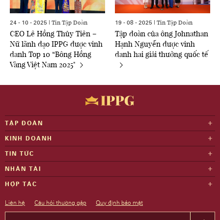
Tin Tập Đoàn
Tin Tập Đoàn
24 - 10 - 2025 |
19 - 08 - 2025 |
CEO Lê Hồng Thủy Tiên –
Tập đoàn của ông Johnathan
Nữ lãnh đạo IPPG được vinh
Hạnh Nguyễn được vinh
danh Top 10 “Bông Hồng
danh hai giải thưởng quốc tế
Vàng Việt Nam 2025"
TẬP ĐOÀN
KINH DOANH
TIN TỨC
NHÂN TÀI
HỢP TÁC
Liên hệ
Câu hỏi thường gặp
Quy định bảo mật