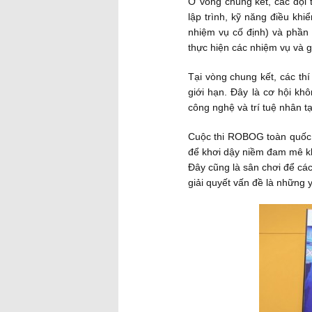
Ở vòng chung kết, các đội 
lập trình, kỹ năng điều kh
nhiệm vụ cố định) và phần 
thực hiện các nhiệm vụ và g
Tại vòng chung kết, các thí
giới hạn. Đây là cơ hội kh
công nghệ và trí tuệ nhân tạ
Cuộc thi ROBOG toàn quốc kh
để khơi dậy niềm đam mê kho
Đây cũng là sân chơi để các
giải quyết vấn đề là những y