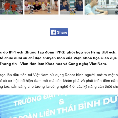
 do IPPTech (thuộc Tập đoàn IPPG) phối hợp với Hãng UBTech, 
g tổ chức dưới sự chỉ đạo chuyên môn của Viện Khoa học Giáo d
Thông tin - Viện Hàn lâm Khoa học và Công nghệ Việt Nam.
n tạo lần đầu tiên tại Việt Nam sử dụng Robot hình người, mở ra một sâ
chỉ có cơ hội thể hiện đam mê mà còn khám phá và phát triển tiềm nă
ng tạo, sẵn sàng cho tương lai công nghệ 4.0, các kỹ năng cần thiết cho