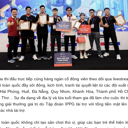
ia thi đấu trực tiếp cùng hàng ngàn cổ động viên theo dõi qua livest
oàn quốc đầy sôi động, kịch tính, tranh tài quyết liệt từ các đội xuất
 Hải Phòng, Huế, Đà Nẵng, Quy Nhơn, Khánh Hòa, Thành phố Hồ Chí
Thơ… Sự đa dạng về địa lý và lứa tuổi tham gia đã làm cho cuộc thi t
ng giải thưởng giá trị do Tập đoàn IPPG tài trợ với tổng tiền mặt lên
ác nhà tài trợ.
oàn quốc không chỉ tạo sân chơi thú vị, giúp các bạn trẻ thể hiện k