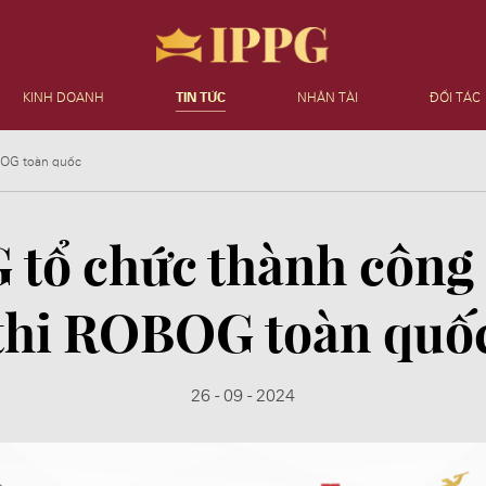
KINH DOANH
TIN TỨC
NHÂN TÀI
ĐỐI TÁC
BOG toàn quốc
 tổ chức thành công
thi ROBOG toàn quố
26 - 09 - 2024