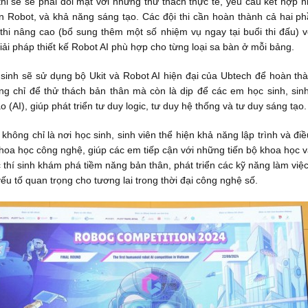
thi sẽ sẽ phải đối mặt với những thử thách thực tế, yêu cầu kết hợp 
iển Robot, và khả năng sáng tạo. Các đội thi cần hoàn thành cả hai p
thi nâng cao (bổ sung thêm một số nhiệm vụ ngay tại buổi thi đấu) vớ
iải pháp thiết kế Robot AI phù hợp cho từng loại sa bàn ở mỗi bảng.
 sinh sẽ sử dụng bộ Ukit và Robot AI hiện đại của Ubtech để hoàn th
ông chỉ để thử thách bản thân mà còn là dịp để các em học sinh, sinh
o (AI), giúp phát triển tư duy logic, tư duy hệ thống và tư duy sáng tạo.
ông chỉ là nơi học sinh, sinh viên thể hiện khả năng lập trình và đi
a học công nghệ, giúp các em tiếp cận với những tiến bộ khoa học và
 thí sinh khám phá tiềm năng bản thân, phát triển các kỹ năng làm việ
ếu tố quan trọng cho tương lai trong thời đại công nghệ số.