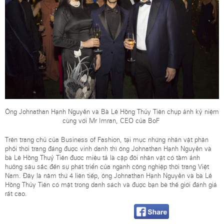
Ông Johnathan Hạnh Nguyễn và Bà Lê Hồng Thủy Tiên chụp ảnh kỷ niệm
cùng với Mr Imran, CEO của BoF
Trên trang chủ của Business of Fashion, tại mục những nhân vật phân
phối thời trang đáng được vinh danh thì ông Johnathan Hạnh Nguyễn và
bà Lê Hồng Thuỷ Tiên đươc miêu tả là cặp đôi nhân vật có tầm ảnh
hưởng sâu sắc đến sự phát triển của ngành công nghiệp thời trang Việt
Nam. Đây là năm thứ 4 liên tiếp, ông Johnathan Hạnh Nguyễn và bà Lê
Hồng Thủy Tiên có mặt trong danh sách và được bạn bè thế giới đánh giá
rất cao.