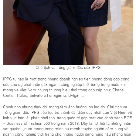
Chủ tịch và Tổng giám đốc của IPPG
IPPG tự hào là một trong những doanh nghiệp tiên phong đóng góp công
sức cho sự phát triển của ngành công nghiệp thời trang trong nước khi
mang về Việt Nam những thương hiệu thời trang cao cấp như: Chanel,
Cartier, Rolex, Salvatore Ferragamo, Bvlgari….
Chính nhờ những thay đổi mang tầm ảnh hưởng lớn lao đó, Chủ tịch và
Tổng giám đốc IPPG tiếp tục trở thành đại diện duy nhất của Việt Nam về
lĩnh vực bán lẻ, phân phối thời trang quốc tế góp mặt vào danh sách BOF
– Business of Fashion 500 trong năm 2018. Đây là nơi hội tụ những nhân
vật quyền lực và mang trong mình sứ mệnh truyền nguồn cảm hứng về
ngành công nghiệp thời trang cho những người đang nung nấu những hoài