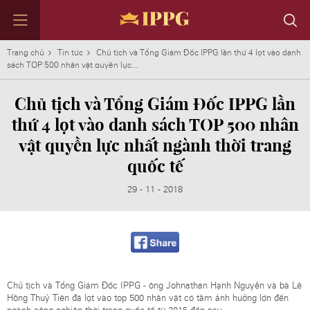
Trang chủ
Tin tức
Chủ tịch và Tổng Giám Đốc IPPG lần thứ 4 lọt vào danh
sách TOP 500 nhân vật quyền lực...
Chủ tịch và Tổng Giám Đốc IPPG lần
TẬP ĐOÀN
KINH DOANH
TIN TỨC
NHÂN TÀI
ĐỐI TÁC
LIÊN HỆ
thứ 4 lọt vào danh sách TOP 500 nhân
vật quyền lực nhất ngành thời trang
Định hướng phát triển IPPG
DAFC
Tin nổi bật
Làm việc cùng Chúng tôi
Những con số ấn tượng
Liên hệ với chúng tôi
Thành tựu
ACFC & CMFC
Tin theo lĩnh vực
Môi trường làm việc
Thông điệp từ Chủ tịch
Liên hệ các Bộ phận Kinh Doanh
quốc tế
Lịch sử phát triển
IPP F&B
Nhân tài của chúng tôi
Tin tức đầu tư
Tập đoàn qua những con số
IPP Travel Retail
Trở thành đối tác
29 - 11 - 2018
Hội đồng quản trị
IPP Media
Tham gia danh mục đầu tư
IPP Galleria
IPP Supply Chain
IPP Leaf
IPP Spirits
IPP Technology
Chủ tịch và Tổng Giám Đốc IPPG - ông Johnathan Hạnh Nguyễn và bà Lê
Tất cả các nhãn hiệu
Hồng Thuỷ Tiên đã lọt vào top 500 nhân vật có tầm ảnh hưởng lớn đến