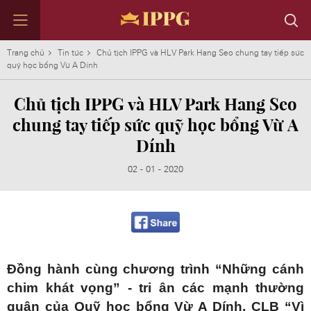
Trang chủ
Tin tức
Chủ tịch IPPG và HLV Park Hang Seo chung tay tiếp sức
quỹ học bổng Vừ A Dính
Chủ tịch IPPG và HLV Park Hang Seo
TẬP ĐOÀN
KINH DOANH
TIN TỨC
NHÂN TÀI
ĐỐI TÁC
LIÊN HỆ
chung tay tiếp sức quỹ học bổng Vừ A
Dính
Định hướng phát triển IPPG
DAFC
Tin nổi bật
Làm việc cùng Chúng tôi
Những con số ấn tượng
Liên hệ với chúng tôi
Thành tựu
ACFC & CMFC
Tin theo lĩnh vực
Môi trường làm việc
Thông điệp từ Chủ tịch
Liên hệ các Bộ phận Kinh Doanh
02 - 01 - 2020
Lịch sử phát triển
IPP F&B
Nhân tài của chúng tôi
Tin tức đầu tư
Tập đoàn qua những con số
IPP Travel Retail
Trở thành đối tác
Hội đồng quản trị
IPP Media
Tham gia danh mục đầu tư
IPP Galleria
IPP Supply Chain
IPP Leaf
IPP Spirits
Đồng hành cùng chương trình “Những cánh
IPP Technology
chim khát vọng” - tri ân các mạnh thường
Tất cả các nhãn hiệu
quân của Quỹ học bổng Vừ A Dính, CLB “Vì