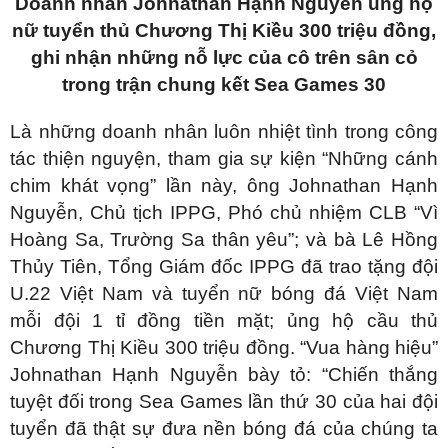
Doanh nhân Johnathan Hạnh Nguyễn
ủng hộ
nữ tuyển thủ Chương Thị Kiều 300 triệu đồng,
ghi nhận những nỗ lực của cô trên sân cỏ
trong trận chung kết Sea Games 30
Là những doanh nhân luôn nhiệt tình trong công
tác thiện nguyện, tham gia sự kiện “Những cánh
chim khát vọng” lần này,
ông Johnathan Hạnh
Nguyễn, Chủ tịch IPPG, Phó chủ nhiệm CLB “Vì
Hoàng Sa, Trường Sa thân yêu”; và bà Lê Hồng
Thủy Tiên, Tổng
G
iám đốc IPPG đã trao tặng đội
U.22 Việt Nam và tuyển nữ bóng đá Việt Nam
mỗi đội 1 tỉ đồng tiền mặt; ủng hộ cầu thủ
Chương Thị Kiều 300 triệu đồng
. “Vua hàng hiệu”
Johnathan Hạnh Nguyễn bày tỏ: “Chiến thắng
tuyệt đối trong Sea Games lần thứ 30 của hai đội
tuyển đã thật sự đưa nền bóng đá của chúng ta