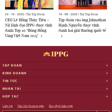
Tin Tập Đoàn
Tin Tập Đoàn
24 - 10 - 2025 |
19 - 08 - 2025 |
CEO Lê Hồng Thủy Tiên –
Tập đoàn của ông Johnathan
Nữ lãnh đạo IPPG được vinh
Hạnh Nguyễn được vinh
danh Top 10 “Bông Hồng
danh hai giải thưởng quốc tế
Vàng Việt Nam 2025"
TẬP ĐOÀN
KINH DOANH
TIN TỨC
NHÂN TÀI
HỢP TÁC
Liên hệ
Câu hỏi thường gặp
Quy định bảo mật