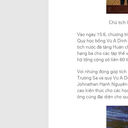
Chủ tịch
Vào ngày 15.6, chương t
Quỹ học bổng Vừ A Dính 
tịch nước đã tặng Huân 
hạng ba cho các tập thể 
hộ tổng cộng số tiền 60 
Với những đóng góp tíc
Trường Sa và quỹ Vừ A D
Johnathan Hạnh Nguyễn lu
cao kiến thức cho các họ
ông cũng đại diện cho qu