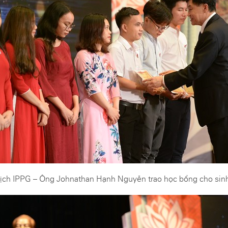
ịch IPPG – Ông Johnathan Hạnh Nguyễn trao học bổng cho sin