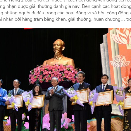
 ông nhận được giải thưởng danh giá này. Bên cạnh các hoạt độn
g những người đi đầu trong các hoạt động vì xã hội, cộng đồng
i nhận bởi hàng trăm bằng khen, giải thưởng, huân chương… tr