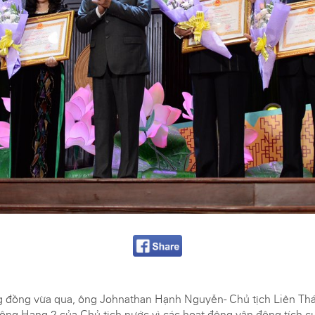
g đồng vừa qua, ông Johnathan Hạnh Nguyễn- Chủ tịch Liên Thá
ng Hạng 2 của Chủ tịch nước vì các hoạt động vận động tích c