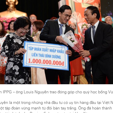
ện IPPG – ông Louis Nguyễn trao đóng góp cho quỹ học bổng Vừ
ễn là một trong những nhà đầu tư có uy tín hàng đầu tại Việt 
một tập đoàn vững mạnh từ đôi bàn tay trắng. Ông đã hoàn thàn