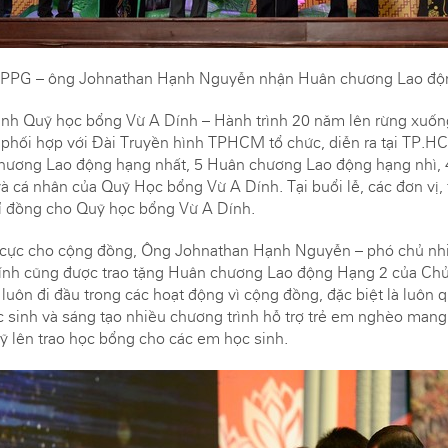
 IPPG – ông Johnathan Hạnh Nguyễn nhận Huân chương Lao độ
rình Quỹ học bổng Vừ A Dính – Hành trình 20 năm lên rừng xuốn
phối hợp với Đài Truyền hình TPHCM tổ chức, diễn ra tại TP.H
chương Lao động hạng nhất, 5 Huân chương Lao động hạng nhì,
và cá nhân của Quỹ Học bổng Vừ A Dính. Tại buổi lễ, các đơn vị,
tỉ đồng cho Quỹ học bổng Vừ A Dính.
h cực cho cộng đồng, Ông Johnathan Hạnh Nguyễn – phó chủ n
ính cũng được trao tặng Huân chương Lao động Hạng 2 của Chủ
ôn đi đầu trong các hoạt động vì cộng đồng, đặc biệt là luôn 
c sinh và sáng tạo nhiều chương trình hỗ trợ trẻ em nghèo mang 
ỹ lên trao học bổng cho các em học sinh.