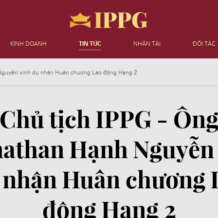
KINH DOANH
TIN TỨC
NHÂN TÀI
ĐỐI TÁC
 Nguyễn vinh dự nhận Huân chương Lao động Hạng 2
Chủ tịch IPPG - Ôn
nathan Hạnh Nguyễn 
 nhận Huân chương 
động Hạng 2