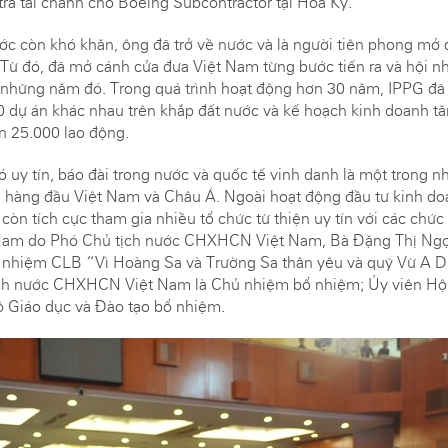
tra tài chánh cho Boeing Subcontractor tại Hoa Kỳ.
ước còn khó khăn, ông đã trở về nước và là người tiên phong m
 Từ đó, đã mở cánh cửa đưa Việt Nam từng bước tiến ra và hội nh
 những năm đó. Trong quá trình hoạt động hơn 30 năm, IPPG đã
 dự án khác nhau trên khắp đất nước và kế hoạch kinh doanh t
n 25.000 lao động.
 uy tín, báo đài trong nước và quốc tế vinh danh là một trong 
 hàng đầu Việt Nam và Châu Á. Ngoài hoạt động đầu tư kinh do
n tích cực tham gia nhiều tổ chức từ thiện uy tín với các chức
 Nam do Phó Chủ tịch nước CHXHCN Việt Nam, Bà Đặng Thị Ngọc
nhiệm CLB “Vì Hoàng Sa và Trường Sa thân yêu và quỹ Vừ A 
ch nước CHXHCN Việt Nam là Chủ nhiệm bổ nhiệm; Ủy viên Hội
ộ Giáo dục và Đào tạo bổ nhiệm.