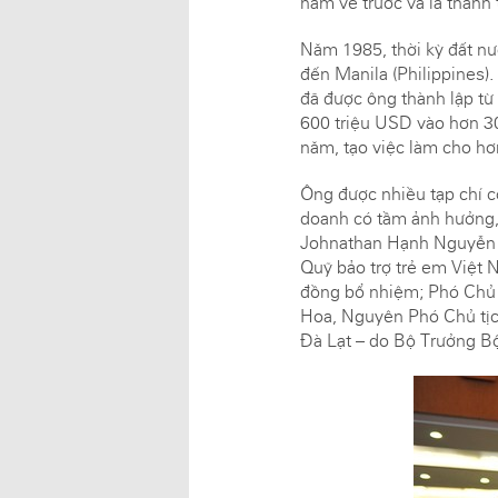
năm về trước và là thanh 
Năm 1985, thời kỳ đất n
đến Manila (Philippines).
đã được ông thành lập từ
600 triệu USD vào hơn 30
năm, tạo việc làm cho hơ
Ông được nhiều tạp chí có
doanh có tầm ảnh hưởng,
Johnathan Hạnh Nguyễn cò
Quỹ bảo trợ trẻ em Việt
đồng bổ nhiệm; Phó Chủ 
Hoa, Nguyên Phó Chủ tị
Đà Lạt – do Bộ Trưởng B