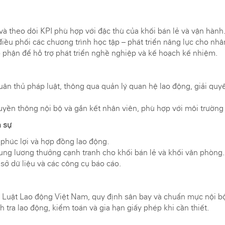
 và theo dõi KPI phù hợp với đặc thù của khối bán lẻ và vận hành
điều phối các chương trình học tập – phát triển năng lực cho nhâ
ộ phận để hỗ trợ phát triển nghề nghiệp và kế hoạch kế nhiệm.
 tuân thủ pháp luật, thông qua quản lý quan hệ lao động, giải q
truyền thông nội bộ và gắn kết nhân viên, phù hợp với môi trườn
n sự
 phúc lợi và hợp đồng lao động.
ung lương thưởng cạnh tranh cho khối bán lẻ và khối văn phòng.
 sở dữ liệu và các công cụ báo cáo.
 Luật Lao động Việt Nam, quy định sân bay và chuẩn mực nội bộ
 tra lao động, kiểm toán và gia hạn giấy phép khi cần thiết.