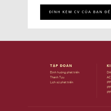
ĐÍNH KÈM CV CỦA BẠN Đ
TẬP ĐOÀN
K
Định hướng phát triển
DA
Thành Tựu
AC
Lịch sử phát triển
IP
IPP
IP