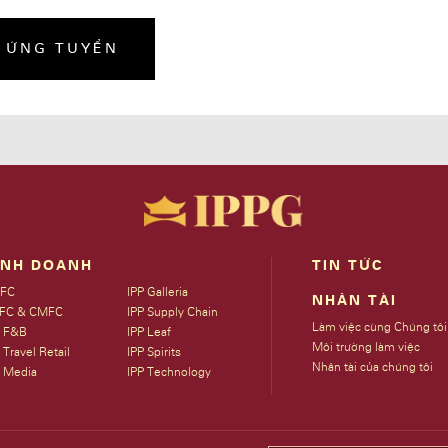
Ể ỨNG TUYỂN
INH DOANH
TIN TỨC
FC
IPP Galleria
NHÂN TÀI
FC & CMFC
IPP Supply Chain
Làm việc cùng Chúng tôi
P F&B
IPP Leaf
Môi trường làm việc
 Travel Retail
IPP Spirits
Nhân tài của chúng tôi
P Media
IPP Technology