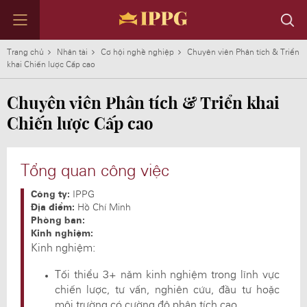
Trang chủ
Nhân tài
Cơ hội nghề nghiệp
Chuyên viên Phân tích & Triển
khai Chiến lược Cấp cao
Chuyên viên Phân tích & Triển khai
TẬP ĐOÀN
KINH DOANH
TIN TỨC
NHÂN TÀI
ĐỐI TÁC
LIÊN HỆ
Chiến lược Cấp cao
Định hướng phát triển IPPG
DAFC
Tin nổi bật
Làm việc cùng Chúng tôi
Những con số ấn tượng
Liên hệ với chúng tôi
Thành tựu
ACFC & CMFC
Tin theo lĩnh vực
Môi trường làm việc
Thông điệp từ Chủ tịch
Liên hệ các Bộ phận Kinh Doanh
Tổng quan công việc
Lịch sử phát triển
IPP F&B
Nhân tài của chúng tôi
Tin tức đầu tư
Tập đoàn qua những con số
IPP Travel Retail
Trở thành đối tác
Công ty:
IPPG
Hội đồng quản trị
IPP Media
Tham gia danh mục đầu tư
Địa điểm:
Hồ Chí Minh
IPP Galleria
Phòng ban:
IPP Supply Chain
Kinh nghiệm:
IPP Leaf
Kinh nghiệm:
IPP Spirits
Tối thiểu 3+ năm kinh nghiệm trong lĩnh vực
IPP Technology
chiến lược, tư vấn, nghiên cứu, đầu tư hoặc
Tất cả các nhãn hiệu
môi trường có cường độ phân tích cao.